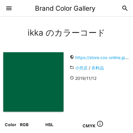
Brand Color Gallery
menu
search
ikka のカラーコード
public
https://store.cox-online.jp/shop/ikkaTOP/c/c-ikka/
folder_open
小売店
/
衣料品
access_time
2019/11/12
info_outline
Color
RGB
HSL
CMYK