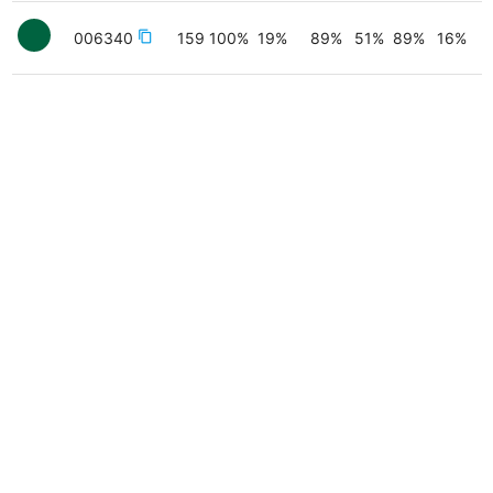
006340
content_copy
159
100
%
19
%
89
%
51
%
89
%
16
%