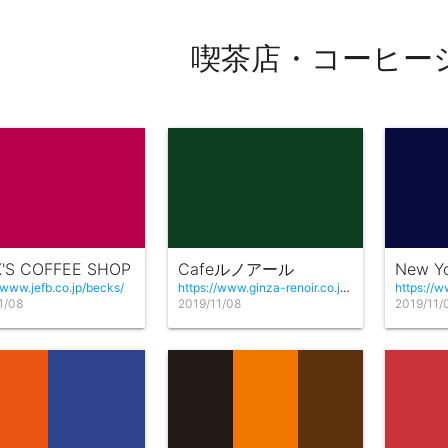
喫茶店・コーヒー
'S COFFEE SHOP
Cafeルノアール
New Yo
/www.jefb.co.jp/becks/
https://www.ginza-renoir.co.jp/caferenoir/
1/08
2019/11/08
2019/11/