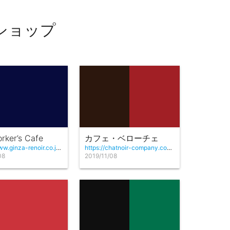
ショップ
rker’s Cafe
カフェ・ベローチェ
https://www.ginza-renoir.co.jp/newyorkers/
https://chatnoir-company.com/veloce/
08
2019/11/08