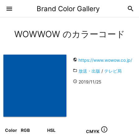
Brand Color Gallery
menu
search
WOWWOW のカラーコード
public
https://www.wowow.co.jp/
folder_open
放送・出版
/
テレビ局
access_time
2019/11/25
info_outline
Color
RGB
HSL
CMYK