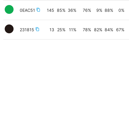
0EAC51
content_copy
145
85
%
36
%
76
%
9
%
88
%
0
%
231815
content_copy
13
25
%
11
%
78
%
82
%
84
%
67
%