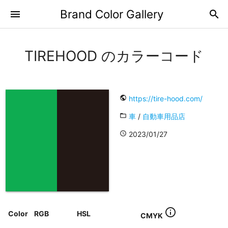
Brand Color Gallery
menu
search
TIREHOOD のカラーコード
public
https://tire-hood.com/
folder_open
車
/
自動車用品店
access_time
2023/01/27
info_outline
Color
RGB
HSL
CMYK