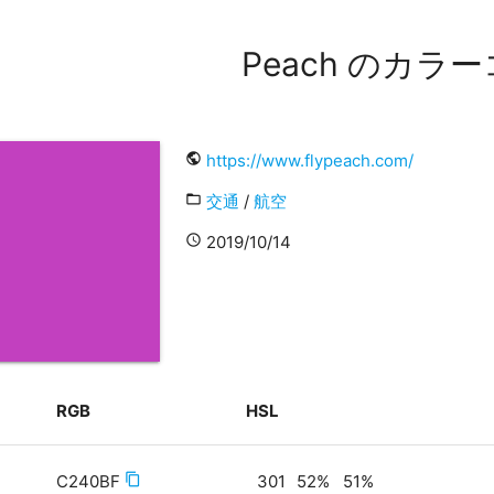
Peach のカラ
public
https://www.flypeach.com/
folder_open
交通
/
航空
access_time
2019/10/14
RGB
HSL
C240BF
content_copy
301
52
%
51
%