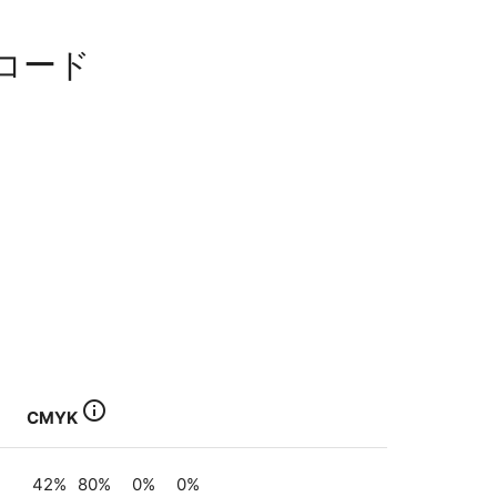
ーコード
info_outline
CMYK
42
%
80
%
0
%
0
%