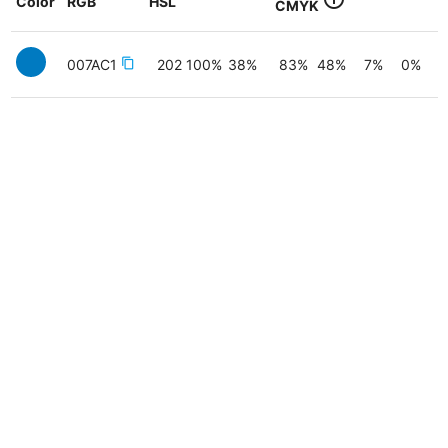
Color
RGB
HSL
CMYK
007AC1
content_copy
202
100
%
38
%
83
%
48
%
7
%
0
%