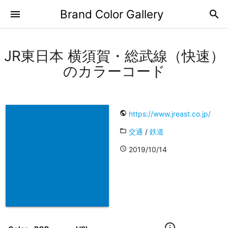
Brand Color Gallery
menu
search
JR東日本 横須賀・総武線（快速）
のカラーコード
public
https://www.jreast.co.jp/
folder_open
交通
/
鉄道
access_time
2019/10/14
info_outline