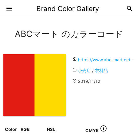
Brand Color Gallery
menu
search
ABCマート のカラーコード
public
https://www.abc-mart.net/shop/
folder_open
小売店
/
衣料品
access_time
2019/11/12
info_outline
Color
RGB
HSL
CMYK