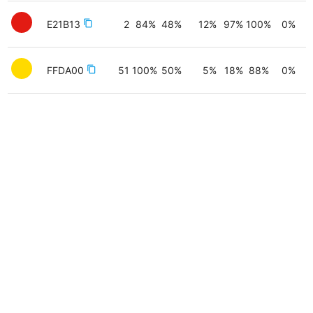
E21B13
content_copy
2
84
%
48
%
12
%
97
%
100
%
0
%
FFDA00
content_copy
51
100
%
50
%
5
%
18
%
88
%
0
%