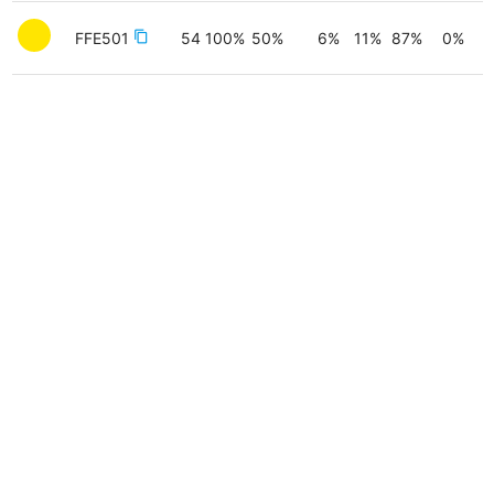
FFE501
content_copy
54
100
%
50
%
6
%
11
%
87
%
0
%