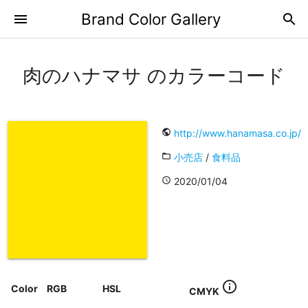
Brand Color Gallery
menu
search
肉のハナマサ のカラーコード
public
http://www.hanamasa.co.jp/
folder_open
小売店
/
食料品
access_time
2020/01/04
info_outline
Color
RGB
HSL
CMYK