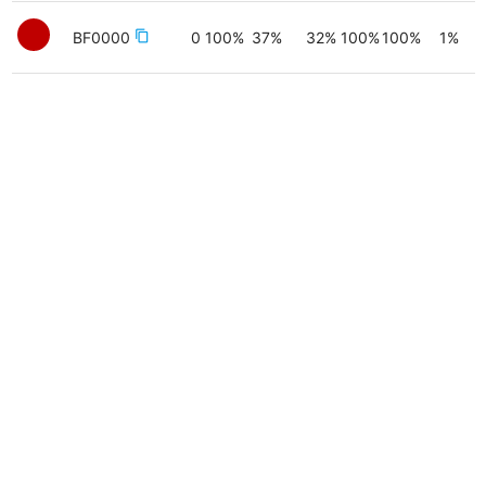
BF0000
content_copy
0
100
%
37
%
32
%
100
%
100
%
1
%