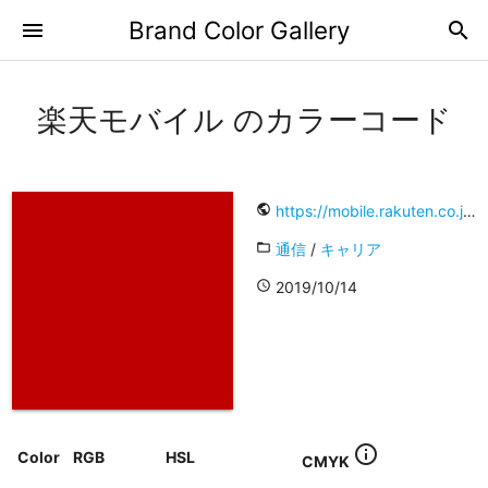
Brand Color Gallery
menu
search
楽天モバイル のカラーコード
public
https://mobile.rakuten.co.jp/
folder_open
通信
/
キャリア
access_time
2019/10/14
info_outline
Color
RGB
HSL
CMYK