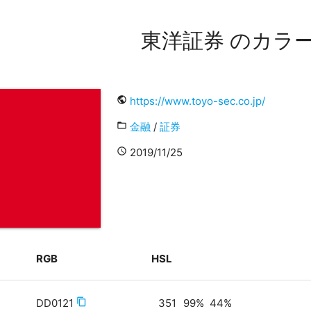
東洋証券 のカラ
public
https://www.toyo-sec.co.jp/
folder_open
金融
/
証券
access_time
2019/11/25
RGB
HSL
DD0121
content_copy
351
99
%
44
%