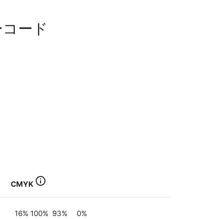
ーコード
info_outline
CMYK
16
%
100
%
93
%
0
%