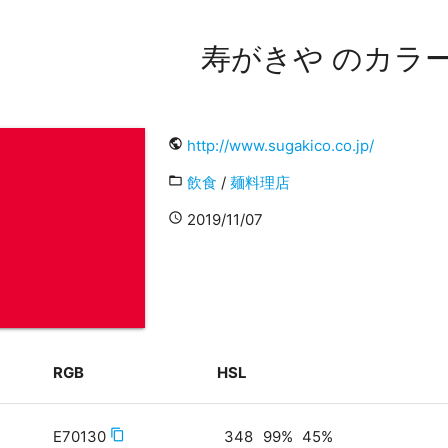
寿がきや のカラ
public
http://www.sugakico.co.jp/
folder_open
飲食
/
麺料理店
access_time
2019/11/07
RGB
HSL
E70130
content_copy
348
99
%
45
%