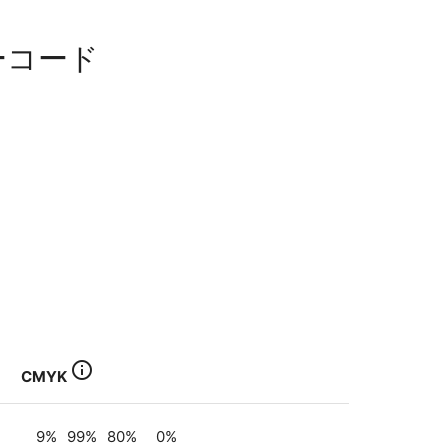
ーコード
info_outline
CMYK
9
%
99
%
80
%
0
%