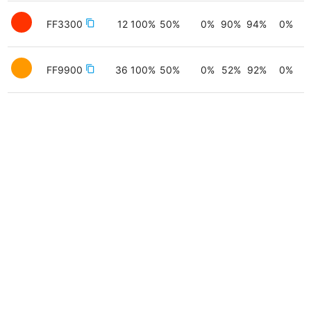
FF3300
content_copy
12
100
%
50
%
0
%
90
%
94
%
0
%
FF9900
content_copy
36
100
%
50
%
0
%
52
%
92
%
0
%