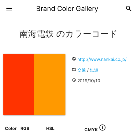
Brand Color Gallery
menu
search
南海電鉄 のカラーコード
public
http://www.nankai.co.jp/
folder_open
交通
/
鉄道
access_time
2019/10/10
info_outline
Color
RGB
HSL
CMYK