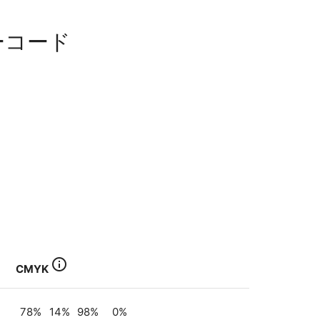
ーコード
info_outline
CMYK
78
%
14
%
98
%
0
%