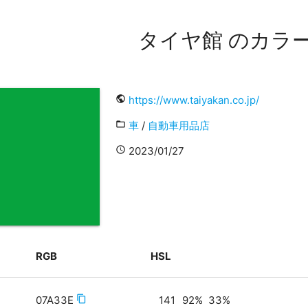
タイヤ館 のカラ
public
https://www.taiyakan.co.jp/
folder_open
車
/
自動車用品店
access_time
2023/01/27
RGB
HSL
07A33E
content_copy
141
92
%
33
%