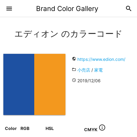
Brand Color Gallery
menu
search
エディオン のカラーコード
public
https://www.edion.com/
folder_open
小売店
/
家電
access_time
2019/12/06
info_outline
Color
RGB
HSL
CMYK