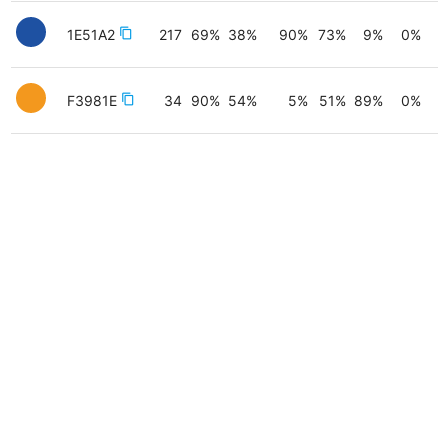
1E51A2
content_copy
217
69
%
38
%
90
%
73
%
9
%
0
%
F3981E
content_copy
34
90
%
54
%
5
%
51
%
89
%
0
%