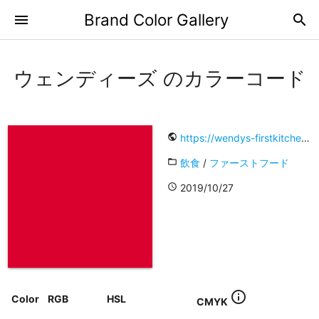
Brand Color Gallery
menu
search
ウェンディーズ のカラーコード
public
https://wendys-firstkitchen.co.jp/
folder_open
飲食
/
ファーストフード
access_time
2019/10/27
info_outline
Color
RGB
HSL
CMYK