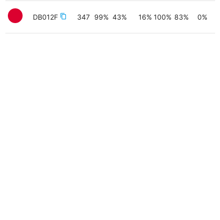
DB012F
content_copy
347
99
%
43
%
16
%
100
%
83
%
0
%